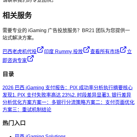
请联系我们的专业团队。
相关服务
需要专业的 iGaming 广告投放服务？BR21 团队为您提供一
站式解决方案。
巴西老虎机代投
印度 Rummy 投放
查看所有市场
立
即咨询专家
目录
2026 巴西 iGaming 支付报告：PIX 成功率分析
执行摘要
核心
发现
1. PIX 支付失败率高达 23%
2. 时段差异显著
3. 银行差异
分析
优化方案
方案一：多银行分流策略
方案二：支付页面优化
方案三：重试机制
结论
热门入口
巴西
iGaming Solutions