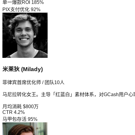
单一爆款ROI 185%
PIX支付优化 92%
米莱狄 (Milady)
菲律宾首席优化师 / 团队10人
马尼拉转化女王。主导「红蓝白」素材体系，对GCash用户心
月均消耗 $800万
CTR 4.2%
马甲包存活 95%