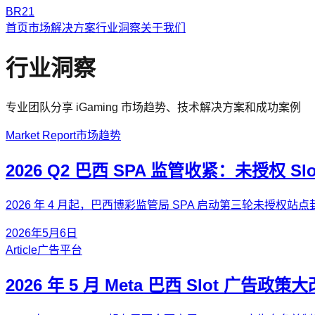
BR21
首页
市场解决方案
行业洞察
关于我们
行业洞察
专业团队分享 iGaming 市场趋势、技术解决方案和成功案例
Market Report
市场趋势
2026 Q2 巴西 SPA 监管收紧：未授权 S
2026 年 4 月起，巴西博彩监管局 SPA 启动第三轮未授权
2026年5月6日
Article
广告平台
2026 年 5 月 Meta 巴西 Slot 广告