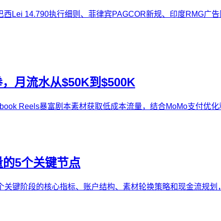
盖巴西Lei 14.790执行细则、菲律宾PAGCOR新规、印度R
拳，月流水从$50K到$500K
ebook Reels暴富剧本素材获取低成本流量，结合MoMo支付优
扩量的5个关键节点
。涵盖5个关键阶段的核心指标、账户结构、素材轮换策略和现金流