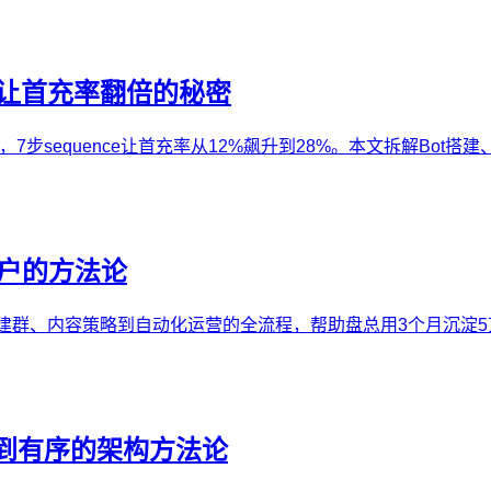
追单让首充率翻倍的秘密
漏斗，7步sequence让首充率从12%飙升到28%。本文拆解Bo
用户的方法论
本文拆解从建群、内容策略到自动化运营的全流程，帮助盘总用3个月沉
到有序的架构方法论