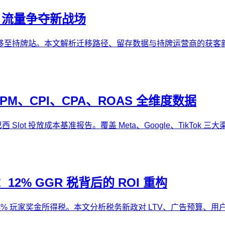
：流量争夺新战场
无牌站迁移至持牌站。本文解析迁移路径、留存数据与持牌运营商的获客
：CPM、CPI、CPA、ROAS 全维度数据
西 Slot 投放成本基准报告。覆盖 Meta、Google、TikTok 三
% GGR 税背后的 ROI 重构
扣缴，叠加 25% 玩家奖金所得税。本文分析税务新政对 LTV、广告