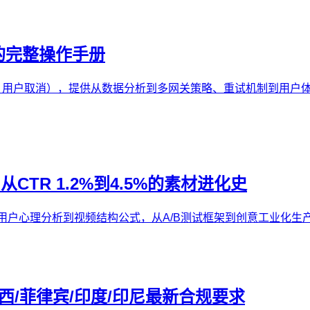
的完整操作手册
、用户取消），提供从数据分析到多网关策略、重试机制到用户体
CTR 1.2%到4.5%的素材进化史
律宾用户心理分析到视频结构公式，从A/B测试框架到创意工业化
巴西/菲律宾/印度/印尼最新合规要求