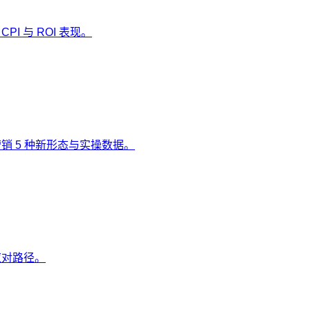
PI 与 ROI 表现。
 营销 5 种新形态与实操数据。
应对路径。