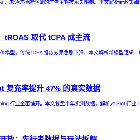
ng 广告白名单制度，未通过持牌验证的广告主将被永久限制。本文解析新
：tROAS 取代 tCPA 成主流
 tROAS 出价模型，传统 tCPA 投放效果急剧下滑。本文解析新模型逻辑、F
lot 复充率提升 47% 的真实数据
起在 iGaming 行业全面铺开。本文复盘半年实测数据，解析对 Slot
aming 开放：先行者数据与玩法拆解