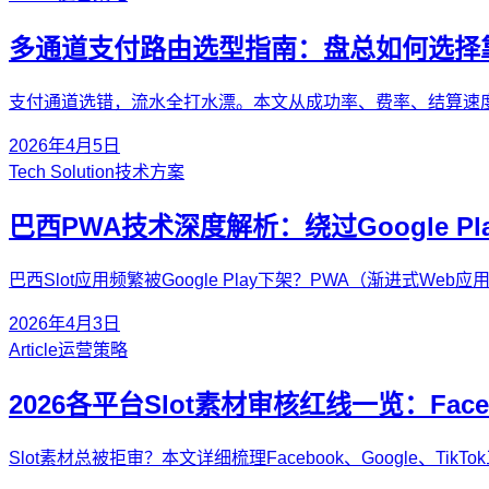
多通道支付路由选型指南：盘总如何选择靠谱
支付通道选错，流水全打水漂。本文从成功率、费率、结算速
2026年4月5日
Tech Solution
技术方案
巴西PWA技术深度解析：绕过Google P
巴西Slot应用频繁被Google Play下架？PWA（渐进式
2026年4月3日
Article
运营策略
2026各平台Slot素材审核红线一览：Faceb
Slot素材总被拒审？本文详细梳理Facebook、Google、