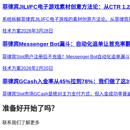
菲律宾JILI/FC电子游戏素材创意方法论：从CTR 1.
系统拆解菲律宾JILI/FC电子游戏的素材创意方法论。从菲
技术方案
2026年3月28日
菲律宾Messenger Bot漏斗：自动化追单让首充
菲律宾Slot用户注册后不充值？Messenger Bot自动化追单
技术方案
2026年2月20日
菲律宾GCash入金率从45%拉到78%：我们做了这
菲律宾Slot市场GCash是绝对主力支付方式，但入金成功率普遍
准备好开始了吗？
联系我们了解更多