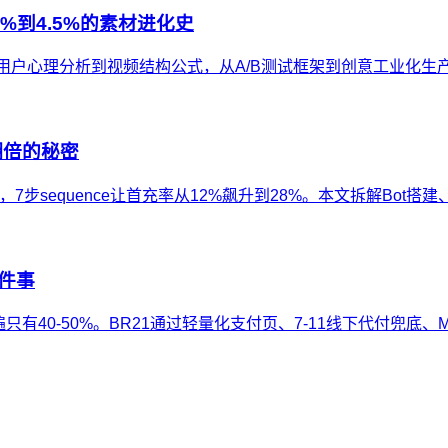
2%到4.5%的素材进化史
律宾用户心理分析到视频结构公式，从A/B测试框架到创意工业化
率翻倍的秘密
漏斗，7步sequence让首充率从12%飙升到28%。本文拆解Bo
3件事
只有40-50%。BR21通过轻量化支付页、7-11线下代付兜底、M