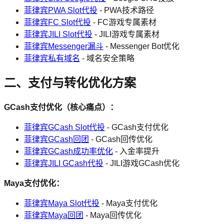
菲律宾PWA Slot代投
- PWA技术路径
菲律宾FC Slot代投
- FC游戏专属素材
菲律宾JILI Slot代投
- JILI游戏专属素材
菲律宾Messenger漏斗
- Messenger Bot优化
菲律宾私有域名
- 域名安全策略
二、支付与转化优化方案
GCash支付优化（核心痛点）：
菲律宾GCash Slot代投
- GCash支付优化
菲律宾GCash回团
- GCash回传优化
菲律宾GCash成功率优化
- 入金率提升
菲律宾JILI GCash代投
- JILI游戏GCash优化
Maya支付优化：
菲律宾Maya Slot代投
- Maya支付优化
菲律宾Maya回团
- Maya回传优化