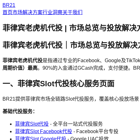
BR21
首页
市场解决方案
行业洞察
关于我们
菲律宾老虎机代投 | 市场总览与投放解决方案
菲律宾老虎机代投｜市场总览与投放解决
菲律宾老虎机代投
是指通过专业的Facebook、Google及
周期价值）最高
。90%的入金通过GCash完成，支付便捷。B
一、菲律宾Slot代投核心服务页面
BR21提供菲律宾市场全链路Slot代投服务，覆盖核心投放场景
基础代投服务：
菲律宾Slot代投
- 全平台一站式代投服务
菲律宾Slot Facebook代投
- Facebook平台专投
菲律宾Slot Google代投
- Google UAC投放