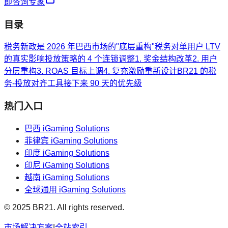
即咨询专家
目录
税务新政是 2026 年巴西市场的"底层重构"
税务对单用户 LTV
的真实影响
投放策略的 4 个连锁调整
1. 奖金结构改革
2. 用户
分层重构
3. ROAS 目标上调
4. 复充激励重新设计
BR21 的税
务-投放对齐工具
接下来 90 天的优先级
热门入口
巴西
iGaming Solutions
菲律宾
iGaming Solutions
印度
iGaming Solutions
印尼
iGaming Solutions
越南
iGaming Solutions
全球通用
iGaming Solutions
© 2025 BR21. All rights reserved.
市场解决方案
|
全站索引