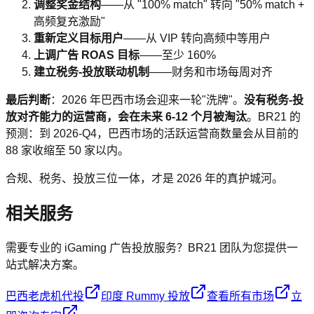
调整奖金结构
——从 "100% match" 转向 "50% match +
高频复充激励"
重新定义目标用户
——从 VIP 转向高频中等用户
上调广告 ROAS 目标
——至少 160%
建立税务-投放联动机制
——财务和市场每周对齐
最后判断
：2026 年巴西市场会迎来一轮"洗牌"。
没有税务-投
放对齐能力的运营商，会在未来 6-12 个月被淘汰
。BR21 的
预测：到 2026-Q4，巴西市场的活跃运营商数量会从目前的
88 家收缩至 50 家以内。
合规、税务、投放三位一体，才是 2026 年的真护城河。
相关服务
需要专业的 iGaming 广告投放服务？BR21 团队为您提供一
站式解决方案。
巴西老虎机代投
印度 Rummy 投放
查看所有市场
立