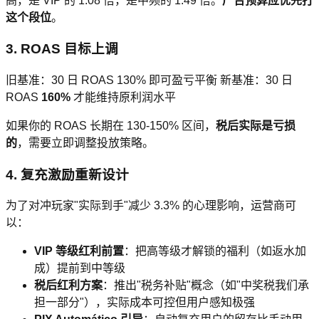
高，是 VIP 的 1.08 倍，是中频的 1.49 倍。
广告预算应优先打
这个段位
。
3. ROAS 目标上调
旧基准：30 日 ROAS 130% 即可盈亏平衡 新基准：30 日
ROAS
160%
才能维持原利润水平
如果你的 ROAS 长期在 130-150% 区间，
税后实际是亏损
的
，需要立即调整投放策略。
4. 复充激励重新设计
为了对冲玩家"实际到手"减少 3.3% 的心理影响，运营商可
以：
VIP 等级红利前置
：把高等级才解锁的福利（如返水加
成）提前到中等级
税后红利方案
：推出"税务补贴"概念（如"中奖税我们承
担一部分"），实际成本可控但用户感知极强