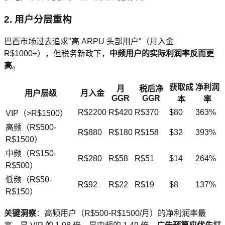
2. 用户分层重构
巴西市场过去追求"高 ARPU 头部用户"（月入金
R$1000+），但税务新政下，
中频用户的实际利润率反而更
高
。
获取成
净利润
月
税后净
用户层级
月入金
GGR
GGR
本
率
R$2200
R$420
R$370
$80
363%
VIP（>R$1500）
高频（R$500-
R$880
R$180
R$158
$32
393%
R$1500）
中频（R$150-
R$280
R$58
R$51
$14
264%
R$500）
低频（R$50-
R$92
R$22
R$19
$8
137%
R$150）
关键洞察
：高频用户（R$500-R$1500/月）的净利润率最