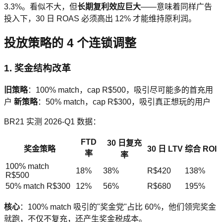
3.3%。看似不大，但
长期复利效应巨大
——意味着同样广告
投入下，30 日 ROAS 必须高出 12% 才能维持原利润。
投放策略的 4 个连锁调整
1. 奖金结构改革
旧策略
：100% match，cap R$500，吸引尽可能多的首充用
户
新策略
：50% match，cap R$300，吸引真正想玩的用户
BR21 实测 2026-Q1 数据：
FTD
30 日复充
奖金策略
30 日 LTV
综合 ROI
率
率
100% match
18%
38%
R$420
138%
R$500
50% match R$300
12%
56%
R$680
195%
核心
：100% match 吸引的"奖金党"占比 60%，他们领完奖金
就跑，不仅不复充，还产生奖金税成本。