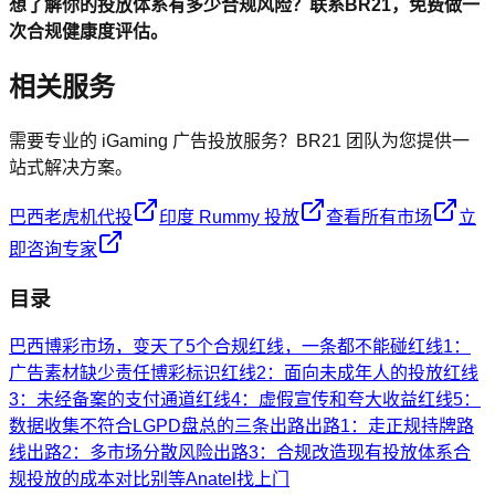
想了解你的投放体系有多少合规风险？联系BR21，免费做一
次合规健康度评估。
相关服务
需要专业的 iGaming 广告投放服务？BR21 团队为您提供一
站式解决方案。
巴西老虎机代投
印度 Rummy 投放
查看所有市场
立
即咨询专家
目录
巴西博彩市场，变天了
5个合规红线，一条都不能碰
红线1：
广告素材缺少责任博彩标识
红线2：面向未成年人的投放
红线
3：未经备案的支付通道
红线4：虚假宣传和夸大收益
红线5：
数据收集不符合LGPD
盘总的三条出路
出路1：走正规持牌路
线
出路2：多市场分散风险
出路3：合规改造现有投放体系
合
规投放的成本对比
别等Anatel找上门