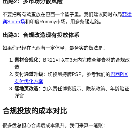
出路2：多市场分散风险
不要把所有鸡蛋放在巴西一个篮子里。我们建议同时布局
菲律
宾Slot市场
和印度Rummy市场，用多条腿走路。
出路3：合规改造现有投放体系
如果你已经在巴西有一定体量，最务实的做法是：
素材合规化
：BR21可以在3天内完成全部素材的合规改
造
支付通道升级
：切换到持牌PSP，参考我们的
巴西PIX
支付优化方案
落地页改造
：加入责任博彩提示、隐私政策、年龄验证
弹窗
合规投放的成本对比
很多盘总担心合规后成本飙升。我们来算一笔账：