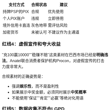
支付方式
合规状态
建议
持牌PSP的PIX
合规
优先使用
个人PIX账户
违规
立即停用
境外信用卡直连
灰色地带
需评估风险
加密货币
未被认可
不建议作为主通道
红线4：虚假宣传和夸大收益
"充100赢10000""稳赚不赔"这类素材在巴西市场已经是
明确违
法
。Anatel联合消费者保护机构Procon，对虚假宣传的打击
力度非常大。
合规素材的正确姿势是：
强调
娱乐性
，而不是盈利性
如果展示中奖金额，必须同时展示
中奖概率
不能使用"保证""肯定""必赢"等绝对化用语
红线5：数据收集不符合LGPD