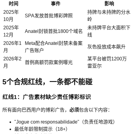
时间
事件
影响
2025年
持牌与未持牌的分水
SPA发放首批博彩牌照
10月
岭
2025年
未持牌平台大面积下
Anatel封锁首批1800个域名
12月
线
2026年1
Meta配合Anatel封禁未备案
灰色投放成本飙升
月
广告账户
2026年2
某平台被罚1200万
首例高额罚款案例曝光
月
雷亚尔
5个合规红线，一条都不能碰
红线1：广告素材缺少责任博彩标识
所有面向巴西用户的博彩广告，
必须
包含以下内容：
"Jogue com responsabilidade"（负责任地游戏）
最低年龄限制提示（18+）