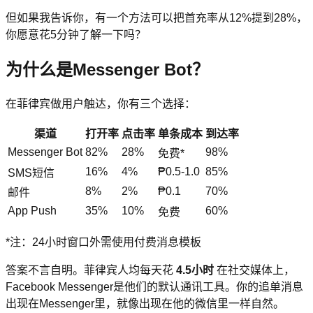
但如果我告诉你，有一个方法可以把首充率从12%提到28%，
你愿意花5分钟了解一下吗？
为什么是Messenger Bot？
在菲律宾做用户触达，你有三个选择：
渠道
打开率
点击率
单条成本
到达率
Messenger Bot
82%
28%
98%
免费*
16%
4%
₱0.5-1.0
85%
SMS短信
8%
2%
₱0.1
70%
邮件
App Push
35%
10%
60%
免费
*注：24小时窗口外需使用付费消息模板
答案不言自明。菲律宾人均每天花
4.5小时
在社交媒体上，
Facebook Messenger是他们的默认通讯工具。你的追单消息
出现在Messenger里，就像出现在他的微信里一样自然。