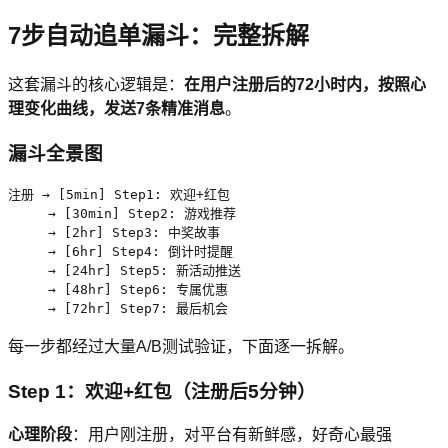
7步自动追单漏斗：完整拆解
这套漏斗的核心逻辑是：
在用户注册后的72小时内，按照心
理变化曲线，发送7条精准消息
。
漏斗全景图
注册 → [5min] Step1: 欢迎+红包

     → [30min] Step2: 游戏推荐

     → [2hr] Step3: 中奖故事

     → [6hr] Step4: 倒计时提醒

     → [24hr] Step5: 新活动推送

     → [48hr] Step6: 专属优惠

每一步都经过大量A/B测试验证，下面逐一拆解。
Step 1：欢迎+红包（注册后5分钟）
心理阶段
：用户刚注册，对平台有新鲜感，好奇心最强