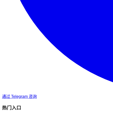
通过 Telegram 咨询
热门入口