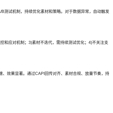
A/B测试机制，持续优化素材和策略。对于数据异常，自动触发
的监控和应对机制；3)素材不迭代，需持续测试优化；4)不关注支
响应迅速、效果显著。通过CAPI回传对齐、素材合规、放量节奏，持