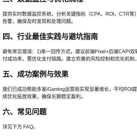
提供实时数据监控系统，分析关键指标（CPA、ROI、CT
告警，确保及时发现和处理问题。
四、行业最佳实践与避坑指南
避免常见错误：1)单一回传方式，建议前端Pixel+后端CAP
付成功率，需优化支付链路。建立完善的风险控制和优化机制
五、成功案例与效果
我们已成功帮助多家iGaming运营商实现显著增长，平均ROI
续优化投放效果，确保长期稳定盈利。
六、常见问题
详见下方 FAQ。