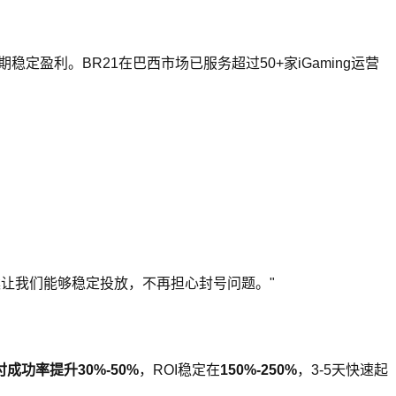
盈利。BR21在巴西市场已服务超过50+家iGaming运营
术方案让我们能够稳定投放，不再担心封号问题。"
支付成功率提升
30%-50%
，ROI稳定在
150%-250%
，3-5天快速起