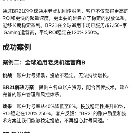
通过BR21的全球通用老虎机回传服务，客户不仅获得更高的
ROI和更快的起量速度，更重要的是建立了稳定的投放体系，
能够长期稳定盈利。BR21在全球通用市场已服务超过50+家
iGaming运营商，平均ROI稳定在120%-250%。
成功案例
案例二：全球通用老虎机运营商B
挑战
：账户封号频繁，投放不稳定，无法持续增长。
BR21解决方案
：提供白名单账户资源，配合回传技术，建立
完善的账户管理和风控体系。
效果
：账户封号率从40%降低至8%，投放稳定性提升80%，
ROI稳定在120%-250%。客户反馈："BR21的账户质量和技
术方案让我们能够稳定投放，不再担心封号问题。"