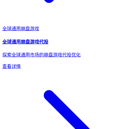
全球通用
崩盘游戏
全球通用
崩盘游戏
代投
探索全球通用市场的崩盘游戏代投优化
查看详情