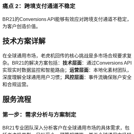
痛点 2：跨境支付通道不稳定
BR21的Conversions API能够有效应对跨境支付通道不稳定，
为客户创造价值。
技术方案详解
在全球通用市场，老虎机回传的核心挑战是多市场合规要求复
杂。BR21的解决方案包括：
技术层面
：通过Conversions API
实现实时数据监控和智能路由；
运营层面
：本地化素材团队，
深度理解全球通用用户习惯；
风控层面
：事件流确保账户安全
和合规运营。
服务流程
第一步：需求分析与方案制定
BR21专业团队深入分析客户在全球通用市场的具体需求，包