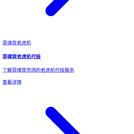
菲律宾
老虎机
菲律宾
老虎机
代投
了解菲律宾市场的老虎机代投服务
查看详情