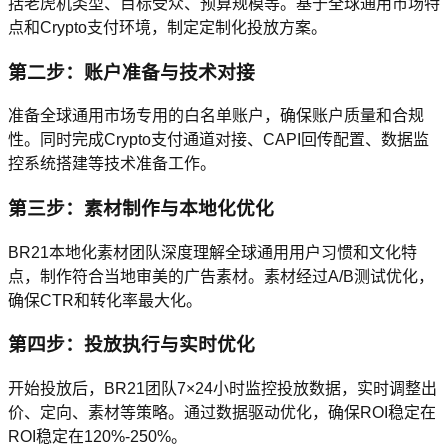
括老虎机类型、目标受众、预算规模等。基于全球通用市场特
点和Crypto支付环境，制定定制化投放方案。
第二步：账户准备与技术对接
准备全球通用市场专用的白名单账户，确保账户质量和合规
性。同时完成Crypto支付通道对接、CAPI回传配置、数据监
控系统搭建等技术准备工作。
第三步：素材制作与本地化优化
BR21本地化素材团队深度理解全球通用用户习惯和文化特
点，制作符合当地审美的广告素材。素材经过A/B测试优化，
确保CTR和转化率最大化。
第四步：投放执行与实时优化
开始投放后，BR21团队7×24小时监控投放数据，实时调整出
价、定向、素材等策略。通过数据驱动优化，确保ROI稳定在
ROI稳定在120%-250%。