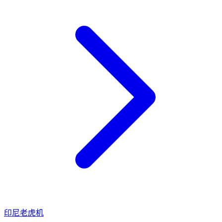
印尼
老虎机