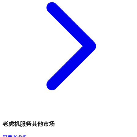
老虎机
服务其他市场