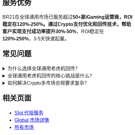
服务优势
BR21在全球通用市场已服务超过
50+
家iGaming运营商，ROI
稳定在120%-250%。通过Crypto支付优化和回传技术，帮助
客户实现支付成功率提升
30%-50%
，ROI稳定在
120%-250%
，3-5天快速起量。
常见问题
为什么选择全球通用老虎机回传？
全球通用老虎机回传的核心挑战是什么？
如何解决Crypto多市场合规要求复杂？
相关页面
Slot 代投服务
Global 市场详情
所有市场