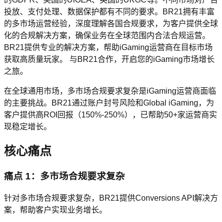
投放、支付处理、数据保护都有不同的要求。BR21拥有丰富
的多市场运营经验，深度理解各国合规要求，为客户提供全球
化的合规解决方案，确保业务在全球范围内合法合规运营。
BR21提供专业的解决方案，帮助iGaming运营商在目标市场
获取高质量玩家。 与BR21合作，开启您的iGaming市场增长
之旅。
在全球通用市场，多市场合规要求复杂是iGaming运营商面临
的主要挑战。BR21通过账户封号风险和Global iGaming，为
客户提供高ROI回报（150%-250%），已帮助50+家运营商实
现稳定增长。
核心痛点
痛点 1：多市场合规要求复杂
针对多市场合规要求复杂，BR21提供Conversions API解决方
案，帮助客户实现业务增长。