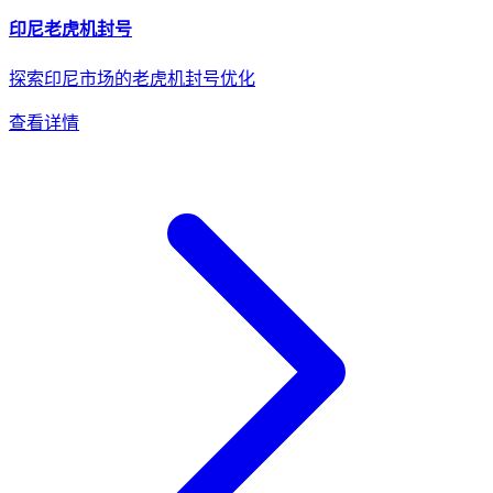
印尼
老虎机
封号
探索印尼市场的老虎机封号优化
查看详情