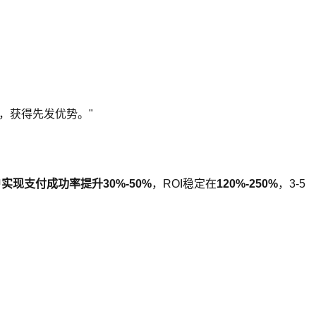
场，获得先发优势。"
助客户实现支付成功率提升
30%-50%
，ROI稳定在
120%-250%
，3-5