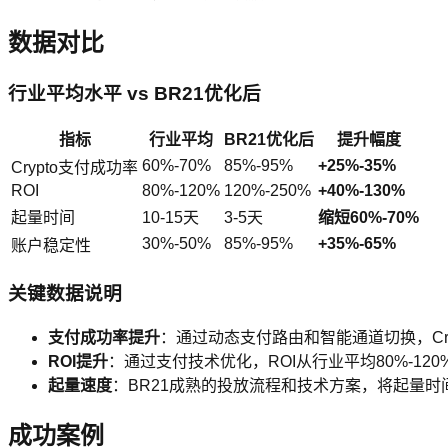
数据对比
行业平均水平 vs BR21优化后
指标
行业平均
BR21优化后
提升幅度
60%-70%
85%-95%
+25%-35%
Crypto支付成功率
ROI
80%-120%
120%-250%
+40%-130%
起量时间
10-15天
3-5天
缩短60%-70%
30%-50%
85%-95%
+35%-65%
账户稳定性
关键数据说明
支付成功率提升
：通过动态支付路由和智能通道切换，Cryp
ROI提升
：通过支付技术优化，ROI从行业平均80%-120
起量速度
：BR21成熟的投放流程和技术方案，将起量时间
成功案例