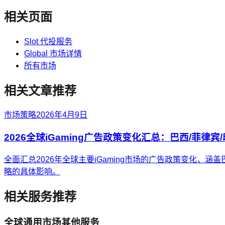
相关页面
Slot 代投服务
Global 市场详情
所有市场
相关文章推荐
市场策略
2026年4月9日
2026全球iGaming广告政策变化汇总：巴西/菲律
全面汇总2026年全球主要iGaming市场的广告政策变化，涵
略的具体影响。
相关服务推荐
全球通用
市场其他服务