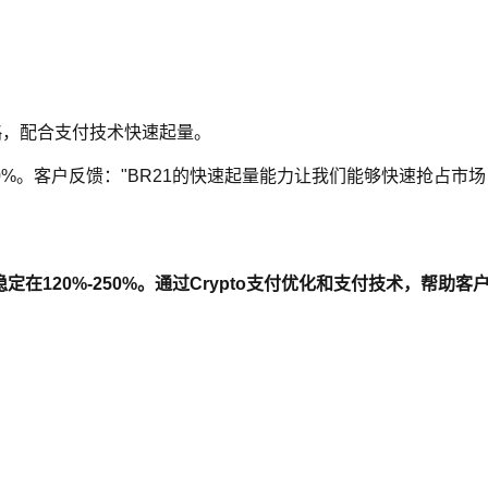
略，配合支付技术快速起量。
250%。客户反馈："BR21的快速起量能力让我们能够快速抢占市
OI稳定在120%-250%。通过Crypto支付优化和支付技术，帮