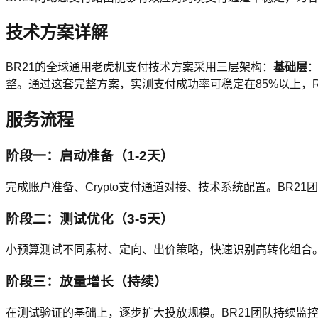
技术方案详解
BR21的全球通用老虎机支付技术方案采用三层架构：
基础层
整。通过这套完整方案，实测支付成功率可稳定在85%以上，ROI
服务流程
阶段一：启动准备（1-2天）
完成账户准备、Crypto支付通道对接、技术系统配置。BR2
阶段二：测试优化（3-5天）
小预算测试不同素材、定向、出价策略，快速识别高转化组合。
阶段三：放量增长（持续）
在测试验证的基础上，逐步扩大投放规模。BR21团队持续监控数