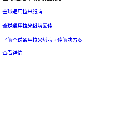
全球通用
拉米纸牌
全球通用
拉米纸牌
回传
了解全球通用拉米纸牌回传解决方案
查看详情