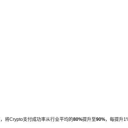
控，将
Crypto
支付成功率从行业平均的
80
%
提升至
90
%
，每提升1