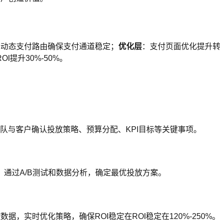
：动态支付路由确保支付通道稳定；
优化层
：支付页面优化提升转
提升30%-50%。
1团队与客户确认投放策略、预算分配、KPI目标等关键事项。
通过A/B测试和数据分析，确定最优投放方案。
据，实时优化策略，确保ROI稳定在ROI稳定在120%-25