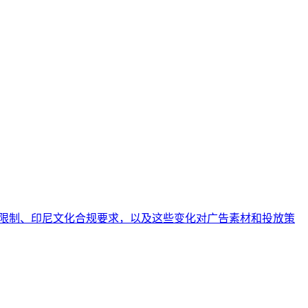
MG广告限制、印尼文化合规要求，以及这些变化对广告素材和投放策