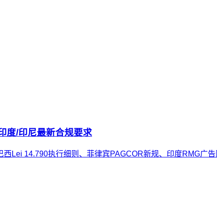
宾/印度/印尼最新合规要求
盖巴西Lei 14.790执行细则、菲律宾PAGCOR新规、印度R