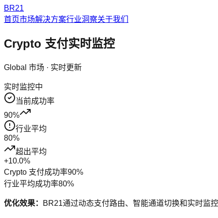
BR21
首页
市场解决方案
行业洞察
关于我们
Crypto
支付实时监控
Global
市场 · 实时更新
实时监控中
当前成功率
90
%
行业平均
80
%
超出平均
+
10.0
%
Crypto
支付成功率
90
%
行业平均成功率
80
%
优化效果：
BR21通过动态支付路由、智能通道切换和实时监