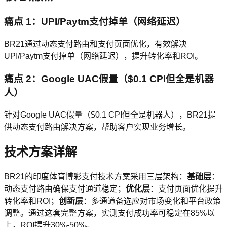
痛点 1：UPI/Paytm支付掉单（网络延迟）
BR21通过动态支付路由和支付页面优化，有效解决
UPI/Paytm支付掉单（网络延迟），提升转化率和ROI。
痛点 2：Google UAC假量（$0.1 CPI但全是机器
人）
针对Google UAC假量（$0.1 CPI但全是机器人），BR21提
供动态支付路由解决方案，帮助客户实现业务增长。
技术方案详解
BR21的印度体育博彩支付技术方案采用三层架构：
基础层
：
动态支付路由确保支付通道稳定；
优化层
：支付页面优化提升
转化率和ROI；
创新层
：多通道备选应对市场变化和平台政策
调整。通过这套完整方案，实测支付成功率可稳定在85%以
上，ROI提升30%-50%。