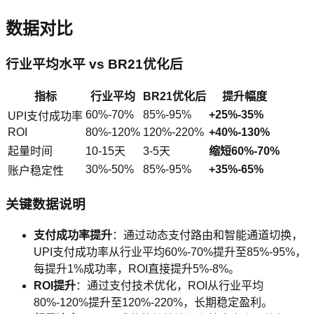
数据对比
行业平均水平 vs BR21优化后
指标
行业平均
BR21优化后
提升幅度
60%-70%
85%-95%
+25%-35%
UPI支付成功率
ROI
80%-120%
120%-220%
+40%-130%
起量时间
10-15天
3-5天
缩短60%-70%
30%-50%
85%-95%
+35%-65%
账户稳定性
关键数据说明
支付成功率提升
：通过动态支付路由和智能通道切换，
UPI支付成功率从行业平均60%-70%提升至85%-95%，
每提升1%成功率，ROI直接提升5%-8%。
ROI提升
：通过支付技术优化，ROI从行业平均
80%-120%提升至120%-220%，长期稳定盈利。