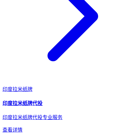
印度
拉米纸牌
印度
拉米纸牌
代投
印度拉米纸牌代投专业服务
查看详情