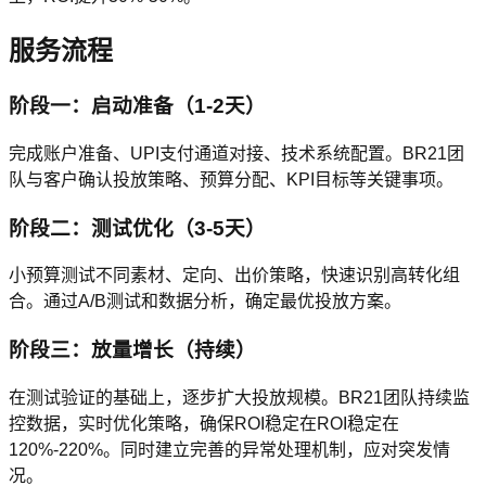
服务流程
阶段一：启动准备（1-2天）
完成账户准备、UPI支付通道对接、技术系统配置。BR21团
队与客户确认投放策略、预算分配、KPI目标等关键事项。
阶段二：测试优化（3-5天）
小预算测试不同素材、定向、出价策略，快速识别高转化组
合。通过A/B测试和数据分析，确定最优投放方案。
阶段三：放量增长（持续）
在测试验证的基础上，逐步扩大投放规模。BR21团队持续监
控数据，实时优化策略，确保ROI稳定在ROI稳定在
120%-220%。同时建立完善的异常处理机制，应对突发情
况。