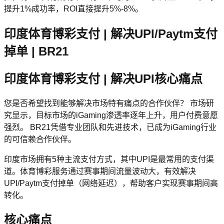
提升1%成功率，ROI直接提升5%-8%。
印度体育博彩支付 | 解决UPI/Paytm支付
掉单 | BR21
印度体育博彩支付 | 解决UPI核心痛点
您是否希望找到能够解决市场特有痛点的合作伙伴？ 市场研
究显示，目标市场的iGaming渗透率逐年上升，用户付费意愿
强烈。 BR21凭借专业团队和先进技术，已成为iGaming行业
的可信赖合作伙伴。
印度市场拥有5种主流支付方式，其中UPI是最常用的支付渠
道。体育博彩服务通过赛事期间流量波动大，有效解决
UPI/Paytm支付掉单（网络延迟），帮助客户实现赛事期间高
转化。
核心痛点