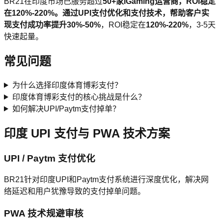
BR21在印度市场已服务超过
50+
家iGaming运营商，ROI稳定
在120%-220%。通过UPI支付优化和支付技术，帮助客户实
现支付成功率提升
30%-50%
，ROI稳定在
120%-220%
，3-5天
快速起量。
常见问题
为什么选择印度体育博彩支付？
印度体育博彩支付的核心挑战是什么？
如何解决UPI/Paytm支付掉单？
印度 UPI 支付与 PWA 技术方案
UPI / Paytm 支付优化
BR21针对印度UPI和Paytm支付系统进行深度优化，解决网
络延迟和用户犹豫导致的支付掉单问题。
PWA 技术规避审核