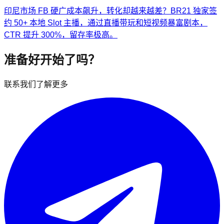
印尼市场 FB 硬广成本飙升，转化却越来越差？BR21 独家签
约 50+ 本地 Slot 主播，通过直播带玩和短视频暴富剧本，
CTR 提升 300%，留存率极高。
准备好开始了吗？
联系我们了解更多