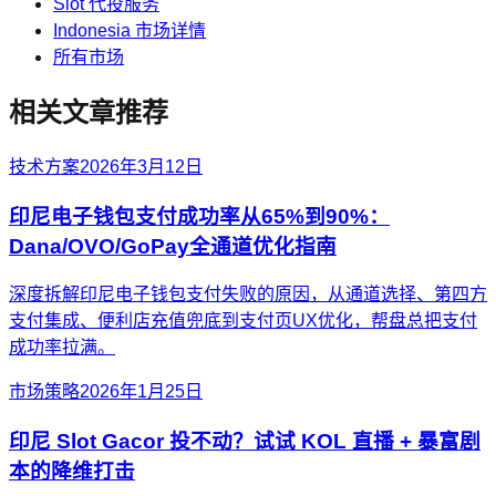
Slot 代投服务
Indonesia 市场详情
所有市场
相关文章推荐
技术方案
2026年3月12日
印尼电子钱包支付成功率从65%到90%：
Dana/OVO/GoPay全通道优化指南
深度拆解印尼电子钱包支付失败的原因，从通道选择、第四方
支付集成、便利店充值兜底到支付页UX优化，帮盘总把支付
成功率拉满。
市场策略
2026年1月25日
印尼 Slot Gacor 投不动？试试 KOL 直播 + 暴富剧
本的降维打击