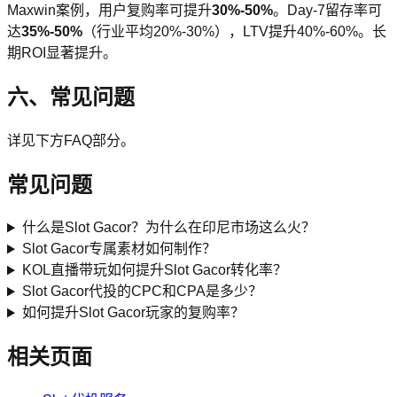
Maxwin案例，用户复购率可提升
30%-50%
。Day-7留存率可
达
35%-50%
（行业平均20%-30%），LTV提升40%-60%。长
期ROI显著提升。
六、常见问题
详见下方FAQ部分。
常见问题
什么是Slot Gacor？为什么在印尼市场这么火？
Slot Gacor专属素材如何制作？
KOL直播带玩如何提升Slot Gacor转化率？
Slot Gacor代投的CPC和CPA是多少？
如何提升Slot Gacor玩家的复购率？
相关页面