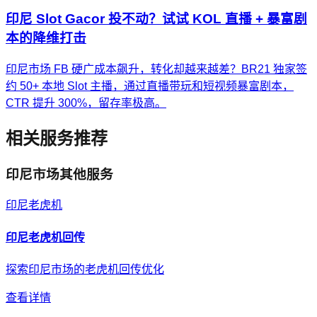
印尼 Slot Gacor 投不动？试试 KOL 直播 + 暴富剧
本的降维打击
印尼市场 FB 硬广成本飙升，转化却越来越差？BR21 独家签
约 50+ 本地 Slot 主播，通过直播带玩和短视频暴富剧本，
CTR 提升 300%，留存率极高。
相关服务推荐
印尼
市场其他服务
印尼
老虎机
印尼
老虎机
回传
探索印尼市场的老虎机回传优化
查看详情