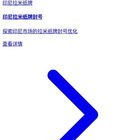
印尼
拉米纸牌
印尼
拉米纸牌
封号
探索印尼市场的拉米纸牌封号优化
查看详情