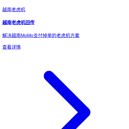
越南
老虎机
越南
老虎机
回传
解决越南MoMo支付掉单的老虎机方案
查看详情