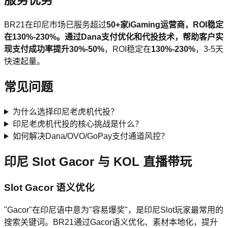
BR21在印尼市场已服务超过
50+
家iGaming运营商，ROI稳定
在130%-230%。通过Dana支付优化和代投技术，帮助客户实
现支付成功率提升
30%-50%
，ROI稳定在
130%-230%
，3-5天
快速起量。
常见问题
为什么选择印尼老虎机代投？
印尼老虎机代投的核心挑战是什么？
如何解决Dana/OVO/GoPay支付通道风控？
印尼 Slot Gacor 与 KOL 直播带玩
Slot Gacor 语义优化
"Gacor"在印尼语中意为"容易爆奖"，是印尼Slot玩家最常用的
搜索关键词。BR21通过Gacor语义优化、素材本地化，提升