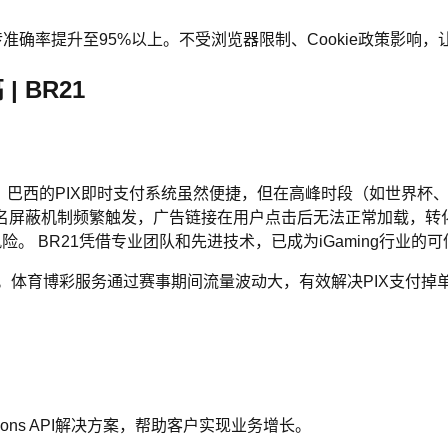
对齐，回传准确率提升至95%以上。不受浏览器限制、Cookie政策影响
 BR21
的游戏体验。巴西的PIX即时支付系统虽然便捷，但在高峰时段（如
m）的域名屏蔽机制频繁触发，广告链接在用户点击后无法正常加载，
险。 BR21凭借专业团队和先进技术，已成为iGaming行业的
。体育博彩服务通过赛事期间流量波动大，有效解决PIX支付掉单
sions API解决方案，帮助客户实现业务增长。