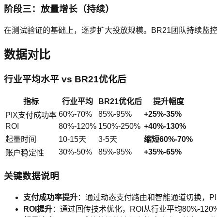
阶段三：放量增长（持续）
在测试验证的基础上，逐步扩大投放规模。BR21团队持续监控数
数据对比
行业平均水平 vs BR21优化后
指标
行业平均
BR21优化后
提升幅度
60%-70%
85%-95%
+25%-35%
PIX支付成功率
ROI
80%-120%
150%-250%
+40%-130%
起量时间
10-15天
3-5天
缩短60%-70%
30%-50%
85%-95%
+35%-65%
账户稳定性
关键数据说明
支付成功率提升
：通过动态支付路由和智能通道切换，PIX支
ROI提升
：通过回传技术优化，ROI从行业平均80%-120