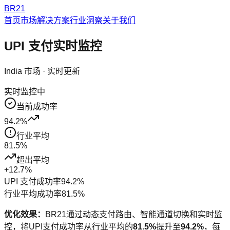
BR21
首页
市场解决方案
行业洞察
关于我们
UPI
支付实时监控
India
市场 · 实时更新
实时监控中
当前成功率
94.2
%
行业平均
81.5
%
超出平均
+
12.7
%
UPI
支付成功率
94.2
%
行业平均成功率
81.5
%
优化效果：
BR21通过动态支付路由、智能通道切换和实时监
控，将
UPI
支付成功率从行业平均的
81.5
%
提升至
94.2
%
，每