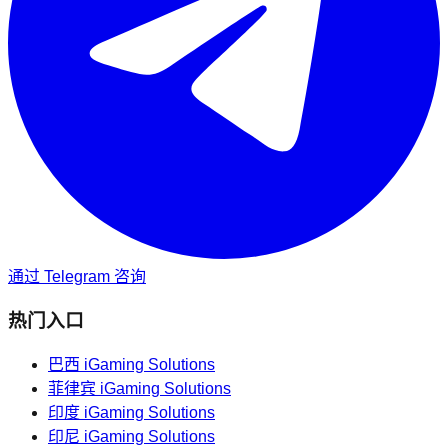
通过 Telegram 咨询
热门入口
巴西
iGaming Solutions
菲律宾
iGaming Solutions
印度
iGaming Solutions
印尼
iGaming Solutions