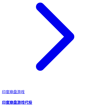
印度
崩盘游戏
印度
崩盘游戏
代投