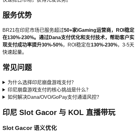
服务优势
BR21在印尼市场已服务超过
50+
家iGaming运营商，ROI稳定
在130%-230%。通过Dana支付优化和支付技术，帮助客户实
现支付成功率提升
30%-50%
，ROI稳定在
130%-230%
，3-5天
快速起量。
常见问题
为什么选择印尼崩盘游戏支付？
印尼崩盘游戏支付的核心挑战是什么？
如何解决Dana/OVO/GoPay支付通道风控？
印尼 Slot Gacor 与 KOL 直播带玩
Slot Gacor 语义优化