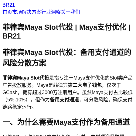
BR21
首页
市场解决方案
行业洞察
关于我们
菲律宾Maya Slot代投 | Maya支付优化 |
BR21
菲律宾Maya Slot代投：备用支付通道的
风险分散方案
菲律宾Maya Slot代投
是指专注于Maya支付优化的Slot类产品
广告投放服务。Maya是菲律宾
第二大电子钱包
，仅次于
GCash，拥有超过3000万注册用户。虽然Maya支付占比较低
（5%-10%），但作为
备用支付通道
，可分散风险，确保支付
链路稳定运行。
一、为什么需要Maya支付作为备用通道