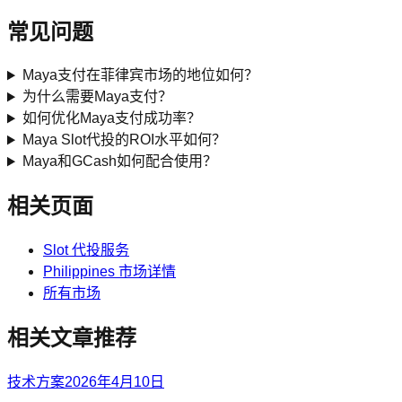
常见问题
Maya支付在菲律宾市场的地位如何？
为什么需要Maya支付？
如何优化Maya支付成功率？
Maya Slot代投的ROI水平如何？
Maya和GCash如何配合使用？
相关页面
Slot 代投服务
Philippines 市场详情
所有市场
相关文章推荐
技术方案
2026年4月10日