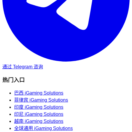
通过 Telegram 咨询
热门入口
巴西
iGaming Solutions
菲律宾
iGaming Solutions
印度
iGaming Solutions
印尼
iGaming Solutions
越南
iGaming Solutions
全球通用
iGaming Solutions