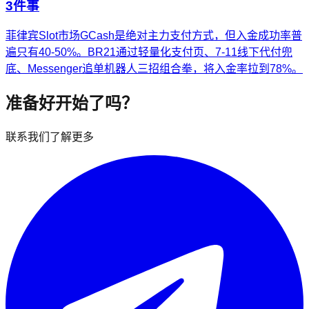
3件事
菲律宾Slot市场GCash是绝对主力支付方式，但入金成功率普
遍只有40-50%。BR21通过轻量化支付页、7-11线下代付兜
底、Messenger追单机器人三招组合拳，将入金率拉到78%。
准备好开始了吗？
联系我们了解更多