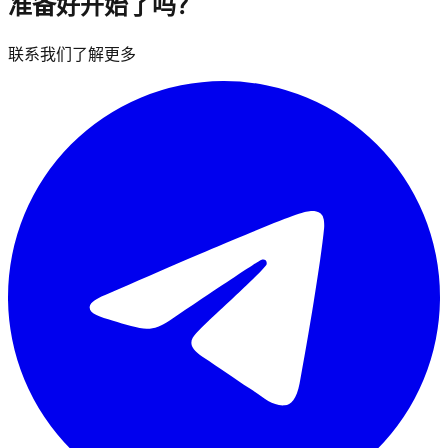
准备好开始了吗？
联系我们了解更多