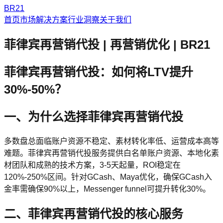
BR21
首页
市场解决方案
行业洞察
关于我们
菲律宾再营销代投 | 再营销优化 | BR21
菲律宾再营销代投：如何将LTV提升
30%-50%？
一、为什么选择菲律宾再营销代投
多数盘总面临账户资源不稳定、素材转化率低、运营成本高等
难题。菲律宾再营销代投服务提供白名单账户资源、本地化素
材团队和成熟的技术方案，3-5天起量，ROI稳定在
120%-250%区间。针对GCash、Maya优化，确保GCash入
金率需确保90%以上，Messenger funnel可提升转化30%。
二、菲律宾再营销代投的核心服务