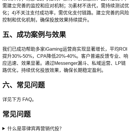
需建立完善的监控和应对机制；3)素材不迭代，需持续测试优
化；4)不关注支付成功率，需优化支付链路。建立完善的风险
控制和优化机制，确保投放效果持续提升。
五、成功案例与效果
我们已成功帮助多家iGaming运营商实现显著增长，平均ROI
提升30%-50%，CPA降低20%-40%。客户普遍反馈专业、响
应迅速、效果显著。通过Messenger漏斗、私域运营、LP链
路优化，持续优化投放效果，确保长期稳定盈利。
六、常见问题
详见下方 FAQ。
常见问题
什么是菲律宾再营销代投？