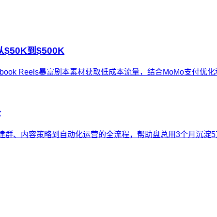
$50K到$500K
ebook Reels暴富剧本素材获取低成本流量，结合MoMo支付优
论
本文拆解从建群、内容策略到自动化运营的全流程，帮助盘总用3个月沉