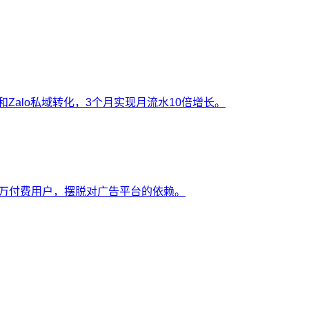
化和Zalo私域转化，3个月实现月流水10倍增长。
淀5万付费用户，摆脱对广告平台的依赖。