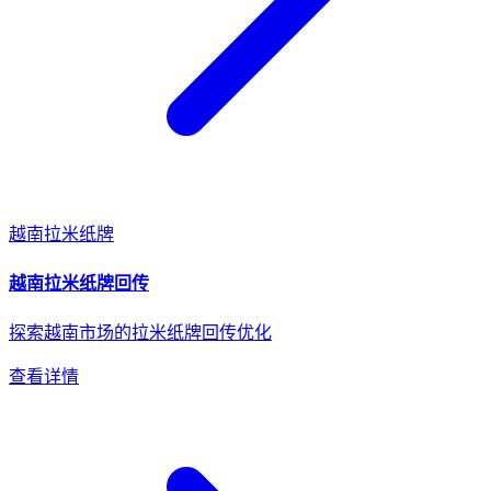
越南
拉米纸牌
越南
拉米纸牌
回传
探索越南市场的拉米纸牌回传优化
查看详情