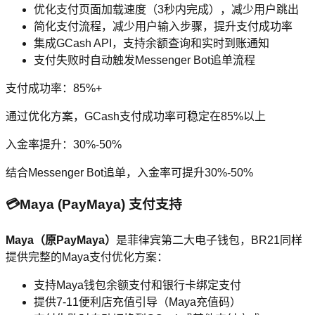
优化支付页面加载速度（3秒内完成），减少用户跳出
简化支付流程，减少用户输入步骤，提升支付成功率
集成GCash API，支持余额查询和实时到账通知
支付失败时自动触发Messenger Bot追单流程
支付成功率：85%+
通过优化方案，GCash支付成功率可稳定在85%以上
入金率提升：30%-50%
结合Messenger Bot追单，入金率可提升30%-50%
💳
Maya (PayMaya) 支付支持
Maya（原PayMaya）
是菲律宾第二大电子钱包，BR21同样
提供完整的Maya支付优化方案：
支持Maya钱包余额支付和银行卡绑定支付
提供7-11便利店充值引导（Maya充值码）