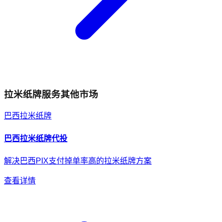
拉米纸牌
服务其他市场
巴西
拉米纸牌
巴西
拉米纸牌
代投
解决巴西PIX支付掉单率高的拉米纸牌方案
查看详情