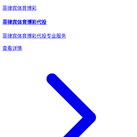
菲律宾
体育博彩
菲律宾
体育博彩
代投
菲律宾体育博彩代投专业服务
查看详情