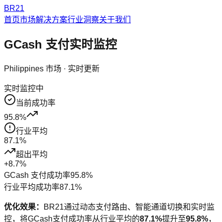
BR21
首页
市场解决方案
行业洞察
关于我们
GCash
支付实时监控
Philippines
市场 · 实时更新
实时监控中
当前成功率
95.8
%
行业平均
87.1
%
超出平均
+
8.7
%
GCash
支付成功率
95.8
%
行业平均成功率
87.1
%
优化效果：
BR21通过动态支付路由、智能通道切换和实时监
控，将
GCash
支付成功率从行业平均的
87.1
%
提升至
95.8
%
，