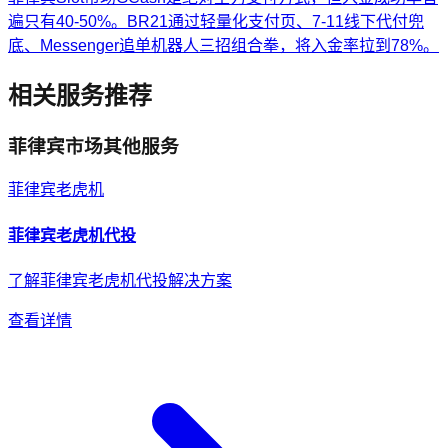
遍只有40-50%。BR21通过轻量化支付页、7-11线下代付兜
底、Messenger追单机器人三招组合拳，将入金率拉到78%。
相关服务推荐
菲律宾
市场其他服务
菲律宾
老虎机
菲律宾
老虎机
代投
了解菲律宾老虎机代投解决方案
查看详情