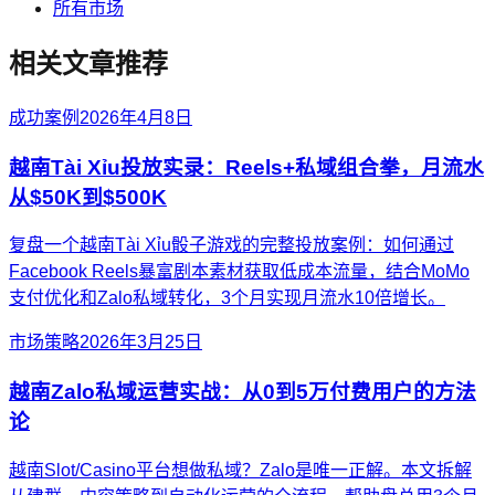
所有市场
相关文章推荐
成功案例
2026年4月8日
越南Tài Xỉu投放实录：Reels+私域组合拳，月流水
从$50K到$500K
复盘一个越南Tài Xỉu骰子游戏的完整投放案例：如何通过
Facebook Reels暴富剧本素材获取低成本流量，结合MoMo
支付优化和Zalo私域转化，3个月实现月流水10倍增长。
市场策略
2026年3月25日
越南Zalo私域运营实战：从0到5万付费用户的方法
论
越南Slot/Casino平台想做私域？Zalo是唯一正解。本文拆解