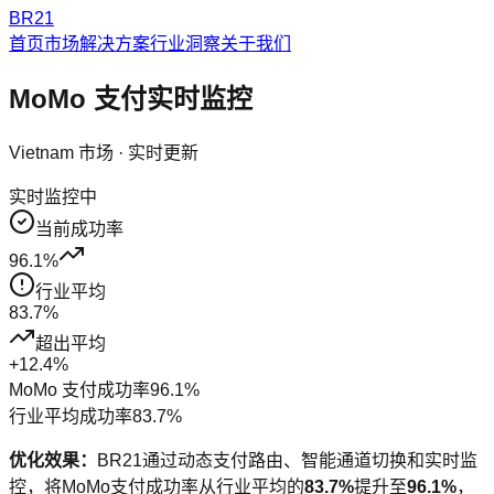
BR21
首页
市场解决方案
行业洞察
关于我们
MoMo
支付实时监控
Vietnam
市场 · 实时更新
实时监控中
当前成功率
96.1
%
行业平均
83.7
%
超出平均
+
12.4
%
MoMo
支付成功率
96.1
%
行业平均成功率
83.7
%
优化效果：
BR21通过动态支付路由、智能通道切换和实时监
控，将
MoMo
支付成功率从行业平均的
83.7
%
提升至
96.1
%
，