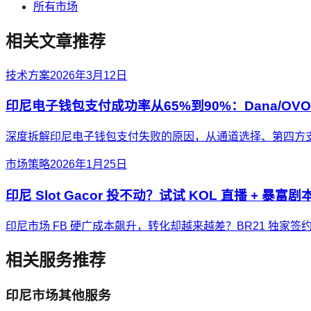
所有市场
相关文章推荐
技术方案
2026年3月12日
印尼电子钱包支付成功率从65%到90%：Dana/OVO
深度拆解印尼电子钱包支付失败的原因，从通道选择、第四方
市场策略
2026年1月25日
印尼 Slot Gacor 投不动？试试 KOL 直播 + 暴
印尼市场 FB 硬广成本飙升，转化却越来越差？BR21 独家签约 
相关服务推荐
印尼
市场其他服务