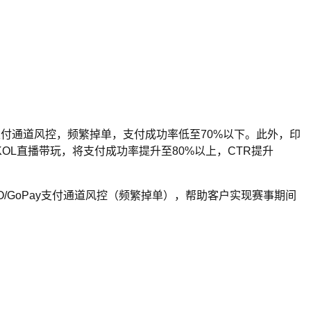
出现支付通道风控，频繁掉单，支付成功率低至70%以下。此外，印
KOL直播带玩，将支付成功率提升至80%以上，CTR提升
O/GoPay支付通道风控（频繁掉单），帮助客户实现赛事期间