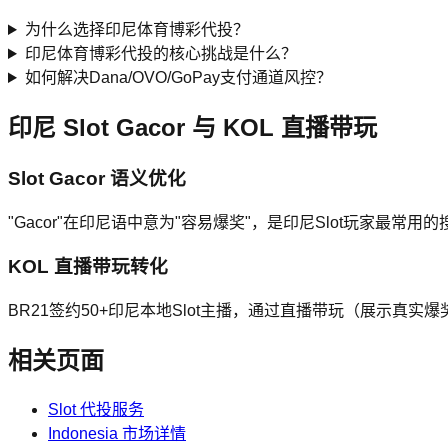
为什么选择印尼体育博彩代投？
印尼体育博彩代投的核心挑战是什么？
如何解决Dana/OVO/GoPay支付通道风控？
印尼 Slot Gacor 与 KOL 直播带玩
Slot Gacor 语义优化
"Gacor"在印尼语中意为"容易爆奖"，是印尼Slot玩家最常用
KOL 直播带玩转化
BR21签约50+印尼本地Slot主播，通过直播带玩（展示真实
相关页面
Slot 代投服务
Indonesia 市场详情