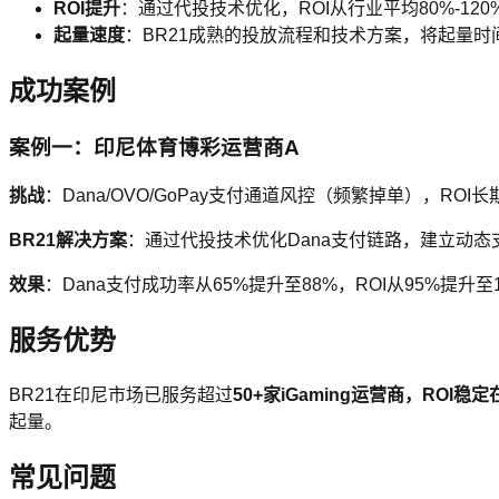
ROI提升
：通过代投技术优化，ROI从行业平均80%-120
起量速度
：BR21成熟的投放流程和技术方案，将起量时间
成功案例
案例一：印尼体育博彩运营商A
挑战
：Dana/OVO/GoPay支付通道风控（频繁掉单），ROI
BR21解决方案
：通过代投技术优化Dana支付链路，建立动
效果
：Dana支付成功率从65%提升至88%，ROI从95%提升
服务优势
BR21在印尼市场已服务超过
50+
家iGaming运营商，ROI
起量。
常见问题