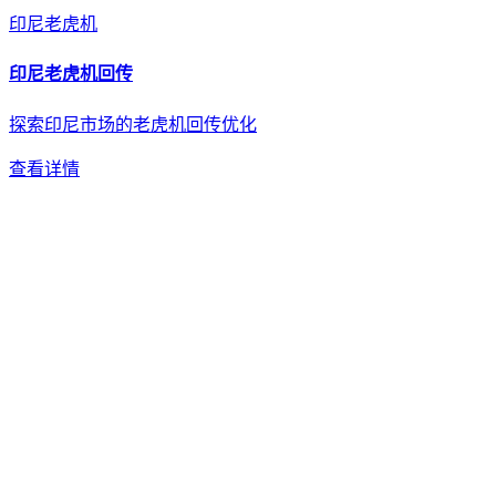
印尼
老虎机
印尼
老虎机
回传
探索印尼市场的老虎机回传优化
查看详情