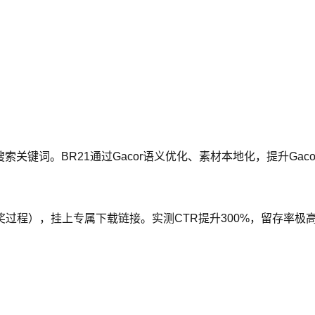
的搜索关键词。BR21通过Gacor语义优化、素材本地化，提升Ga
爆奖过程），挂上专属下载链接。实测CTR提升300%，留存率极