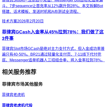
菲律宾Slot用户注册后不充值？Messenger Bot自动化追单漏
斗，7步sequence让首充率从12%飙升到28%。本文拆解Bot
搭建、话术模板、发送时机和A/B测试全流程。
技术方案
2026年2月20日
菲律宾GCash入金率从45%拉到78%：我们做了这
3件事
菲律宾Slot市场GCash是绝对主力支付方式，但入金成功率普
遍只有40-50%。BR21通过轻量化支付页、7-11线下代付兜
底、Messenger追单机器人三招组合拳，将入金率拉到78%。
相关服务推荐
菲律宾
市场其他服务
菲律宾
老虎机
菲律宾
老虎机
代投