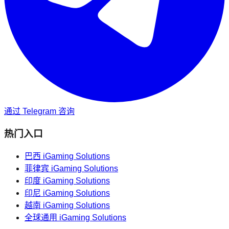
通过 Telegram 咨询
热门入口
巴西
iGaming Solutions
菲律宾
iGaming Solutions
印度
iGaming Solutions
印尼
iGaming Solutions
越南
iGaming Solutions
全球通用
iGaming Solutions