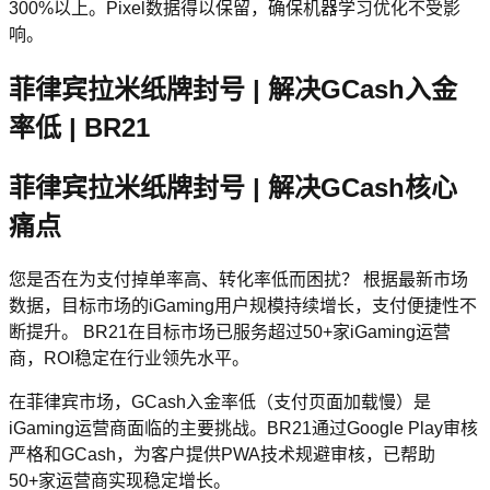
300%以上。Pixel数据得以保留，确保机器学习优化不受影
响。
菲律宾拉米纸牌封号 | 解决GCash入金
率低 | BR21
菲律宾拉米纸牌封号 | 解决GCash核心
痛点
您是否在为支付掉单率高、转化率低而困扰？ 根据最新市场
数据，目标市场的iGaming用户规模持续增长，支付便捷性不
断提升。 BR21在目标市场已服务超过50+家iGaming运营
商，ROI稳定在行业领先水平。
在菲律宾市场，GCash入金率低（支付页面加载慢）是
iGaming运营商面临的主要挑战。BR21通过Google Play审核
严格和GCash，为客户提供PWA技术规避审核，已帮助
50+家运营商实现稳定增长。