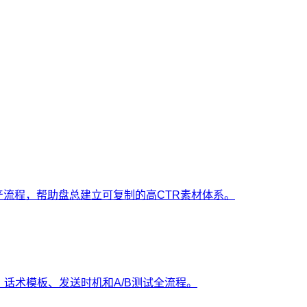
生产流程，帮助盘总建立可复制的高CTR素材体系。
t搭建、话术模板、发送时机和A/B测试全流程。