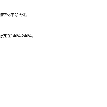
R和转化率最大化。
在140%-240%。