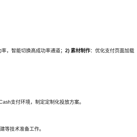
成功率，智能切换高成功率通道；
2) 素材制作
：优化支付页面加载
ash支付环境，制定定制化投放方案。
搭建等技术准备工作。