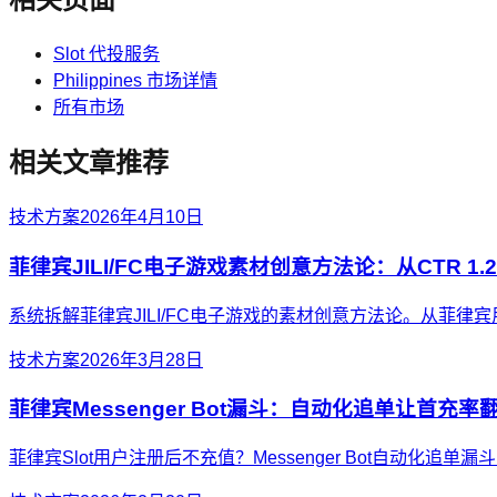
Slot 代投服务
Philippines 市场详情
所有市场
相关文章推荐
技术方案
2026年4月10日
菲律宾JILI/FC电子游戏素材创意方法论：从CTR 1.
系统拆解菲律宾JILI/FC电子游戏的素材创意方法论。从菲
技术方案
2026年3月28日
菲律宾Messenger Bot漏斗：自动化追单让首充
菲律宾Slot用户注册后不充值？Messenger Bot自动化追单