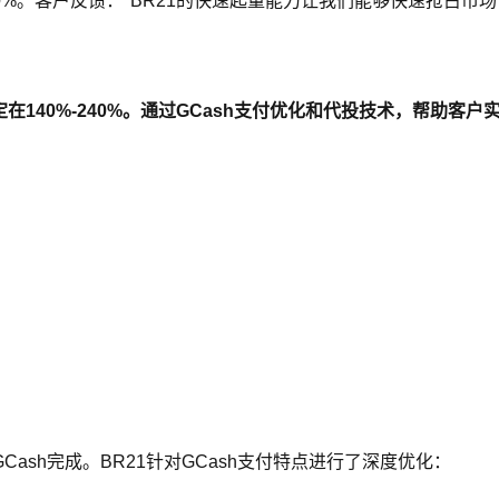
240%。客户反馈："BR21的快速起量能力让我们能够快速抢占市
I稳定在140%-240%。通过GCash支付优化和代投技术，帮助客
GCash完成。BR21针对GCash支付特点进行了深度优化：