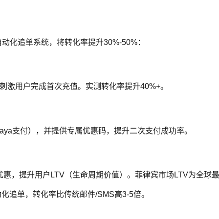
动化追单系统，将转化率提升30%-50%：
心理，刺激用户完成首次充值。实测转化率提升40%+。
、Maya支付），并提供专属优惠码，提升二次支付成功率。
值优惠，提升用户LTV（生命周期价值）。菲律宾市场LTV为全球
自动化追单，转化率比传统邮件/SMS高3-5倍。