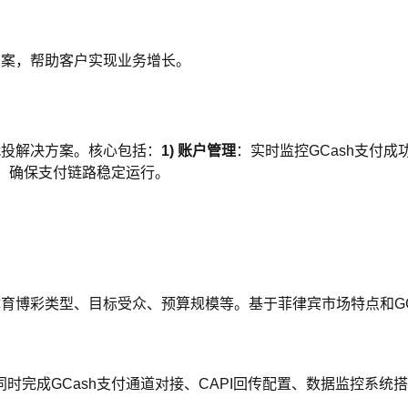
方案，帮助客户实现业务增长。
代投解决方案。核心包括：
1) 账户管理
：实时监控GCash支付
，确保支付链路稳定运行。
体育博彩类型、目标受众、预算规模等。基于菲律宾市场特点和GC
时完成GCash支付通道对接、CAPI回传配置、数据监控系统