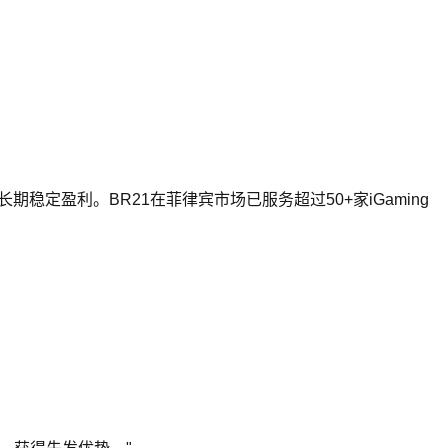
定盈利。BR21在菲律宾市场已服务超过50+家iGaming